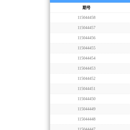
期号
115044458
115044457
115044456
115044455
115044454
115044453
115044452
115044451
115044450
115044449
115044448
115044447