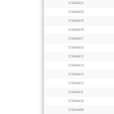
115044421
115044420
115044419
115044418
115044417
115044416
115044415
115044414
115044413
115044412
115044411
115044410
115044409