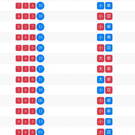
16
小
单
7
5
4
10
小
双
4
3
3
12
小
单
0
5
7
16
小
单
9
6
1
09
小
双
7
2
0
19
大
单
7
4
8
17
大
单
7
3
7
11
大
单
0
3
8
16
小
双
2
8
6
06
小
单
5
0
1
12
小
单
2
8
2
13
小
双
9
1
3
03
小
双
3
0
0