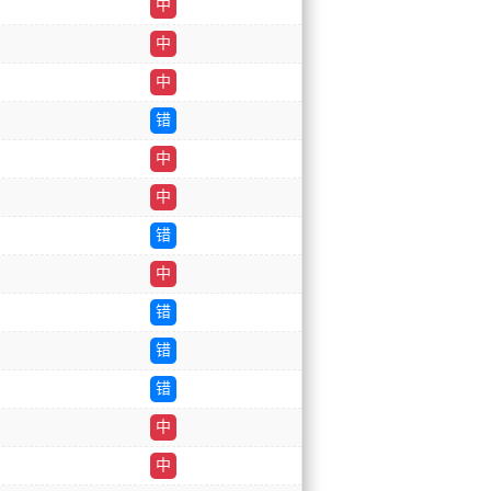
中
中
中
错
中
中
错
中
错
错
错
中
中