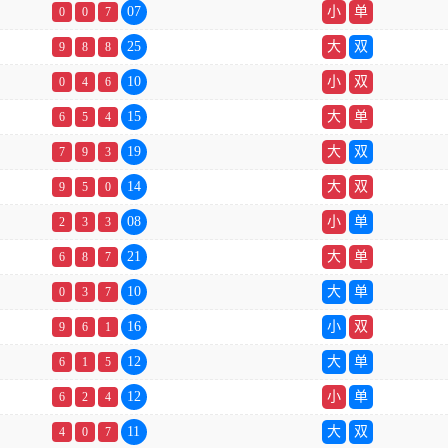
07
小
单
0
0
7
25
大
双
9
8
8
10
小
双
0
4
6
15
大
单
6
5
4
19
大
双
7
9
3
14
大
双
9
5
0
08
小
单
2
3
3
21
大
单
6
8
7
10
大
单
0
3
7
16
小
双
9
6
1
12
大
单
6
1
5
12
小
单
6
2
4
11
大
双
4
0
7