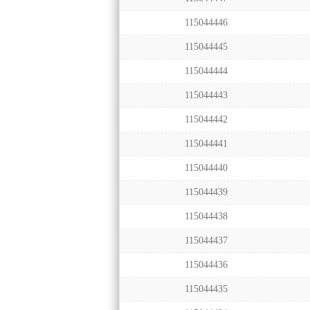
115044446
115044445
115044444
115044443
115044442
115044441
115044440
115044439
115044438
115044437
115044436
115044435