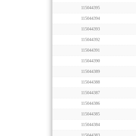
115044395
115044394
115044393
115044392
115044391
115044390
115044389
115044388
115044387
115044386
115044385
115044384
115044383