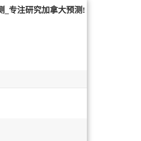
大预测_专注研究加拿大预测!