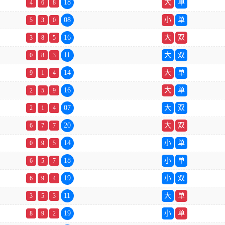
18
大
单
4
6
8
08
小
单
5
3
0
16
大
双
3
8
5
11
大
双
0
8
3
14
大
单
9
1
4
16
大
单
2
5
9
07
大
双
2
1
4
20
大
双
6
7
7
14
小
单
0
9
5
18
小
单
6
5
7
19
小
双
6
9
4
11
大
单
3
5
3
19
小
单
8
9
2