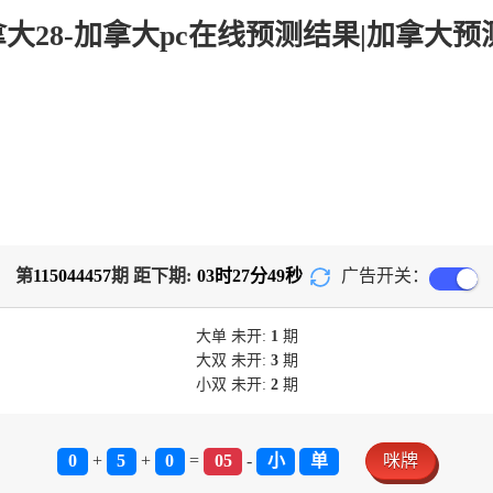
 加拿大28-加拿大pc在线预测结果|加拿
第
115044457
期 距下期:
03
时
27
分
48
秒
广告开关：
大单
未开:
1
期
大双
未开:
3
期
小双
未开:
2
期
0
+
5
+
0
=
05
-
小
单
咪牌