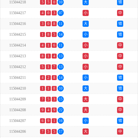
115044218
5
5
0
10
大
错
115044217
4
0
3
07
小
中
115044216
3
0
8
11
大
错
115044215
1
8
5
14
小
错
115044214
4
1
6
11
小
中
115044213
8
1
4
13
小
中
115044212
5
1
7
13
小
中
115044211
4
2
8
14
小
错
115044210
1
1
8
10
大
错
115044209
7
5
3
15
大
中
115044208
9
4
9
22
大
中
115044207
6
9
1
16
小
错
115044206
7
5
5
17
大
中