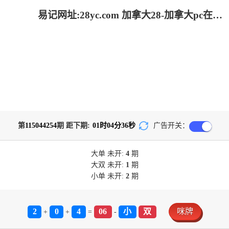
易记网址:28yc.com 加拿大28-加拿大pc在线预测结果|加拿大预测_专注研究加拿大预测!
第
115044254
期 距下期:
01
时
04
分
35
秒
广告开关：
大单
未开:
4
期
大双
未开:
1
期
小单
未开:
2
期
2
0
4
06
小
双
咪牌
+
+
=
-