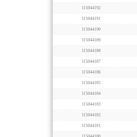
115044192
115044191
115044190
115044189
115044188
115044187
115044186
115044185
115044184
115044183
115044182
115044181
115044180