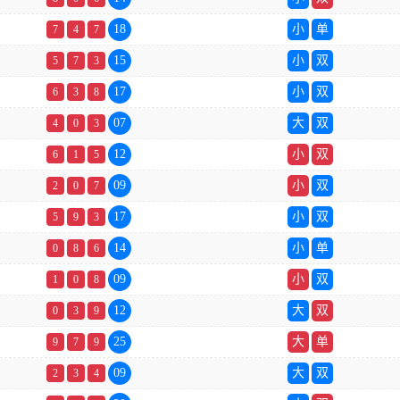
18
小
单
7
4
7
15
小
双
5
7
3
17
小
双
6
3
8
07
大
双
4
0
3
12
小
双
6
1
5
09
小
双
2
0
7
17
小
双
5
9
3
14
小
单
0
8
6
09
小
双
1
0
8
12
大
双
0
3
9
25
大
单
9
7
9
09
大
双
2
3
4