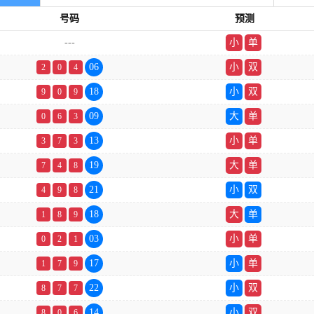
号码
预测
---
小
单
06
小
双
2
0
4
18
小
双
9
0
9
09
大
单
0
6
3
13
小
单
3
7
3
19
大
单
7
4
8
21
小
双
4
9
8
18
大
单
1
8
9
03
小
单
0
2
1
17
小
单
1
7
9
22
小
双
8
7
7
14
小
双
8
0
6