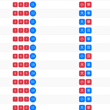
11
小
单
9
0
2
12
大
单
8
1
3
11
大
单
2
0
9
11
大
双
3
3
5
10
小
单
7
2
1
13
大
双
6
6
1
24
小
双
9
6
9
18
大
单
6
9
3
24
大
单
8
8
8
01
小
单
0
0
1
18
大
单
6
6
6
14
小
单
7
2
5
11
大
单
5
0
6