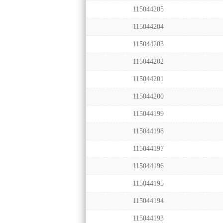
115044205
115044204
115044203
115044202
115044201
115044200
115044199
115044198
115044197
115044196
115044195
115044194
115044193