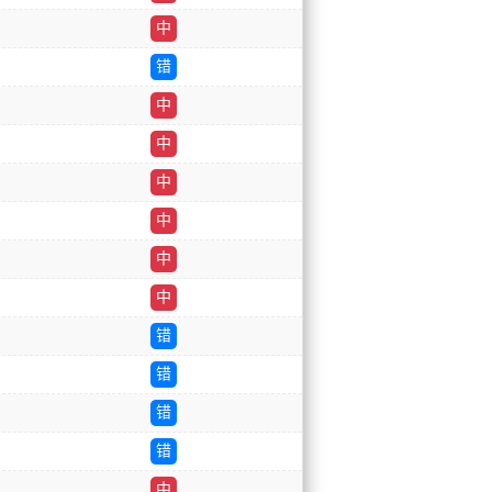
中
错
中
中
中
中
中
中
错
错
错
错
中