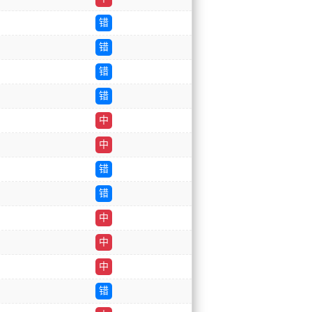
错
错
错
错
中
中
错
错
中
中
中
错