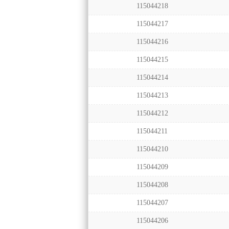
115044218
115044217
115044216
115044215
115044214
115044213
115044212
115044211
115044210
115044209
115044208
115044207
115044206