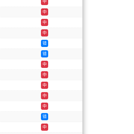
中
中
中
中
错
错
中
中
中
中
中
错
中