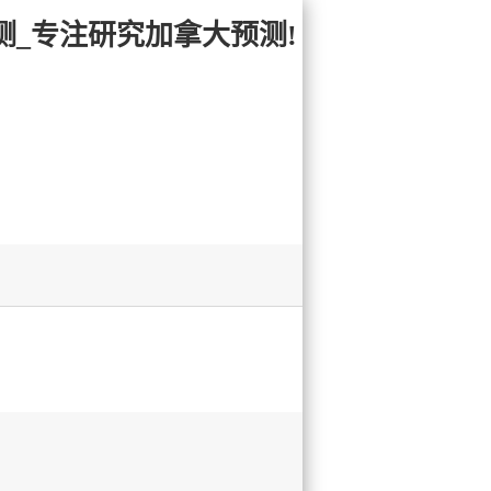
大预测_专注研究加拿大预测!