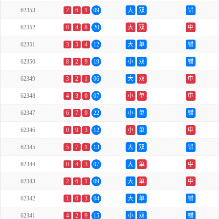
62353
2
6
1
09
大
双
错
62352
8
4
8
20
大
双
中
62351
3
5
4
12
大
单
错
62350
8
2
9
19
小
双
错
62349
3
2
1
06
大
双
中
62348
4
3
0
07
小
单
中
62347
6
7
9
22
小
单
错
62346
0
9
3
12
小
单
中
62345
5
7
1
13
大
双
错
62344
0
4
3
07
大
单
中
62343
2
6
1
09
大
单
中
62342
1
0
3
04
大
单
错
62341
4
2
9
15
小
双
错