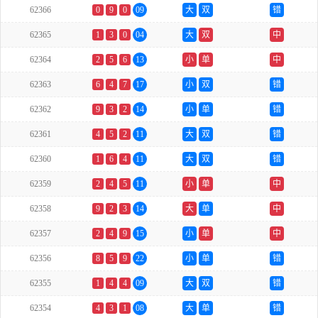
62366
0
9
0
09
大
双
错
62365
1
3
0
04
大
双
中
62364
2
5
6
13
小
单
中
62363
6
4
7
17
小
双
错
62362
9
3
2
14
小
单
错
62361
4
5
2
11
大
双
错
62360
1
6
4
11
大
双
错
62359
2
4
5
11
小
单
中
62358
9
2
3
14
大
单
中
62357
2
4
9
15
小
单
中
62356
8
5
9
22
小
单
错
62355
1
4
4
09
大
双
错
62354
4
3
1
08
大
单
错