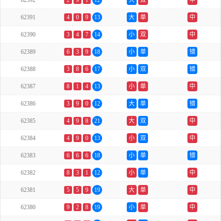
62392
2
9
1
12
大
双
中
62391
4
0
9
13
大
单
中
62390
3
4
7
14
小
双
中
62389
6
3
9
18
小
单
错
62388
3
8
6
17
小
双
错
62387
8
1
4
13
小
单
中
62386
3
9
0
12
大
单
错
62385
4
9
8
21
大
双
中
62384
4
9
0
13
小
双
中
62383
6
6
6
18
小
单
错
62382
8
3
1
12
小
单
中
62381
5
5
9
19
大
单
中
62380
9
2
8
19
小
单
中