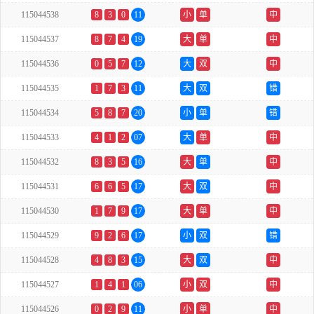
115044538
8
3
0
11
小
单
中
115044537
8
7
4
19
大
单
中
115044536
0
5
7
12
大
双
中
115044535
1
7
3
11
大
双
错
115044534
5
8
7
20
小
单
错
115044533
4
1
2
07
大
单
中
115044532
8
3
5
16
大
单
中
115044531
6
6
5
17
大
双
中
115044530
1
7
9
17
大
单
中
115044529
9
2
6
17
小
双
错
115044528
4
8
3
15
大
双
中
115044527
1
4
1
06
小
双
中
115044526
0
2
9
11
小
单
中