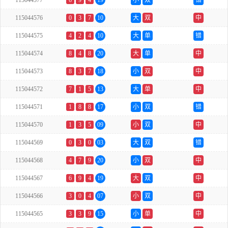
115044577
6
9
4
19
小
双
错
115044576
0
3
7
10
大
双
中
115044575
4
2
4
10
大
单
错
115044574
8
4
8
20
大
单
中
115044573
8
3
7
18
小
双
中
115044572
7
1
5
13
大
单
中
115044571
1
8
8
17
小
双
错
115044570
1
3
5
09
小
双
中
115044569
0
3
0
03
大
双
错
115044568
4
7
9
20
小
双
中
115044567
6
9
4
19
大
双
中
115044566
3
0
4
07
小
双
中
115044565
3
3
9
15
小
单
中