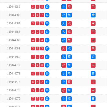
115044686
3
4
8
15
小
单
中
115044685
3
4
7
14
小
单
错
115044684
3
4
3
10
大
双
中
115044683
3
0
8
11
大
单
中
115044682
4
9
4
17
小
单
中
115044681
3
9
5
17
大
双
中
115044680
7
2
2
11
大
双
错
115044679
2
4
0
06
小
单
中
115044678
4
4
8
16
小
单
错
115044677
8
4
2
14
小
双
中
115044676
3
3
4
10
小
单
中
115044675
7
7
9
23
小
双
错