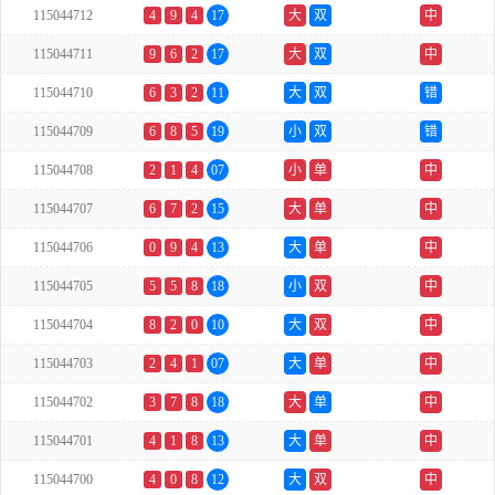
115044712
4
9
4
17
大
双
中
115044711
9
6
2
17
大
双
中
115044710
6
3
2
11
大
双
错
115044709
6
8
5
19
小
双
错
115044708
2
1
4
07
小
单
中
115044707
6
7
2
15
大
单
中
115044706
0
9
4
13
大
单
中
115044705
5
5
8
18
小
双
中
115044704
8
2
0
10
大
双
中
115044703
2
4
1
07
大
单
中
115044702
3
7
8
18
大
单
中
115044701
4
1
8
13
大
单
中
115044700
4
0
8
12
大
双
中