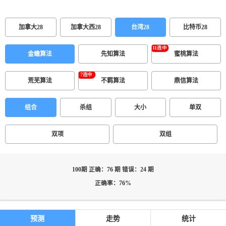
加拿大28
加拿大西28
台湾28
比特币28
金蟾算法
先知算法
蜜桃算法
荒芜算法
不羁算法
鼎信算法
组合
杀组
大小
单双
双项
双组
100期 正确：76 期 错误：24 期
正确率：76%
预测
走势
统计