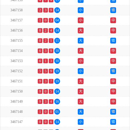
3467159
4
7
4
15
小
错
3467158
2
3
9
14
小
错
3467157
1
0
3
04
小
中
3467156
8
2
4
14
大
中
3467155
8
2
1
11
大
错
3467154
6
3
9
18
大
中
3467153
6
1
3
10
小
中
3467152
5
5
9
19
小
错
3467151
9
3
7
19
大
中
3467150
9
0
5
14
大
中
3467149
9
3
4
16
大
中
3467148
1
0
0
01
大
错
3467147
8
0
6
14
小
错