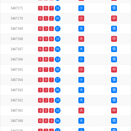
3467171
5
6
7
18
小
错
3467170
6
1
2
09
小
中
3467169
0
5
2
07
大
错
3467168
9
3
6
18
大
中
3467167
6
0
3
09
大
错
3467166
1
6
7
14
小
错
3467165
0
7
1
08
小
中
3467164
1
9
7
17
小
错
3467163
1
3
2
06
大
错
3467162
6
2
2
10
大
错
3467161
4
8
4
16
大
中
3467160
0
0
4
04
大
错