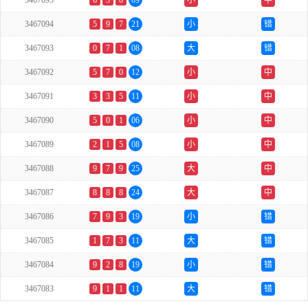
3467095
6
3
0
09
小
中
3467094
5
9
7
21
小
错
3467093
0
7
1
08
大
错
3467092
5
7
0
12
小
中
3467091
3
3
5
11
小
中
3467090
5
0
1
06
小
中
3467089
2
1
5
08
小
中
3467088
9
7
9
25
大
中
3467087
8
8
8
24
大
中
3467086
7
9
3
19
小
错
3467085
1
7
3
11
大
错
3467084
9
2
8
19
小
错
3467083
9
1
1
11
大
错