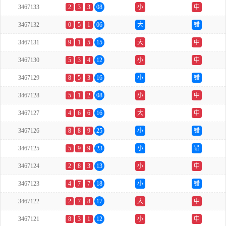
3467133
2
3
3
08
小
中
3467132
0
5
1
06
大
错
3467131
9
1
5
15
大
中
3467130
5
3
4
12
小
中
3467129
8
5
3
16
小
错
3467128
5
1
2
08
小
中
3467127
4
6
6
16
大
中
3467126
8
8
9
25
小
错
3467125
5
9
9
23
小
错
3467124
2
8
3
13
小
中
3467123
4
7
7
18
小
错
3467122
2
7
8
17
大
中
3467121
8
3
1
12
小
中