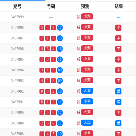
期号
号码
预测
结果
小双
3467999
---
殺
---
小双
3467998
5
4
8
17
殺
中
小双
3467997
7
1
7
15
殺
中
小双
3467996
4
8
4
16
殺
中
小双
3467995
7
0
4
11
殺
中
小双
3467994
3
1
5
09
殺
中
小双
3467993
4
2
3
09
殺
中
大双
3467992
8
8
2
18
殺
错
小单
3467991
8
1
2
11
殺
错
大双
3467990
1
5
6
12
殺
中
大单
3467989
2
6
9
17
殺
错
小单
3467988
1
4
5
10
殺
中