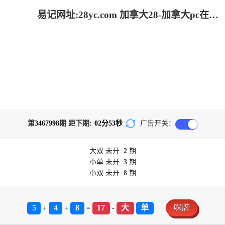
易记网址:28yc.com 加拿大28-加拿大pc在线预测结果|加拿大预测_专注研究加拿大预测!
第
3467998
期 距下期:
02
分
52
秒
广告开关：
大双
未开:
2
期
小单
未开:
3
期
小双
未开:
8
期
5
4
8
17
大
单
咪牌
+
+
=
-