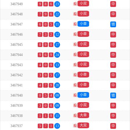
小双
3467949
9
8
6
23
殺
中
小双
3467948
7
9
6
22
殺
中
小单
3467947
6
0
5
11
殺
错
小单
3467946
7
3
2
12
殺
中
小双
3467945
8
9
0
17
殺
中
小双
3467944
9
6
9
24
殺
中
小双
3467943
4
0
9
13
殺
中
小单
3467942
3
9
5
17
殺
中
小单
3467941
4
7
9
20
殺
中
小单
3467940
0
5
4
09
殺
错
小双
3467939
3
0
6
09
殺
中
大单
3467938
1
1
9
11
殺
中
大双
3467937
5
7
1
13
殺
中