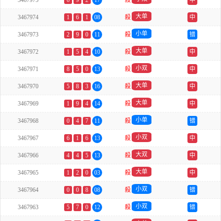
3467975
6
9
2
17
殺
中
大单
3467974
1
6
1
08
殺
中
小单
3467973
2
9
0
11
殺
错
大单
3467972
1
5
4
10
殺
中
小双
3467971
8
5
0
13
殺
中
大单
3467970
5
8
3
16
殺
中
大单
3467969
1
9
4
14
殺
中
小单
3467968
0
4
7
11
殺
错
小双
3467967
6
1
6
13
殺
中
大双
3467966
4
4
5
13
殺
中
大单
3467965
1
2
0
03
殺
中
小双
3467964
0
0
8
08
殺
错
小双
3467963
5
7
0
12
殺
错