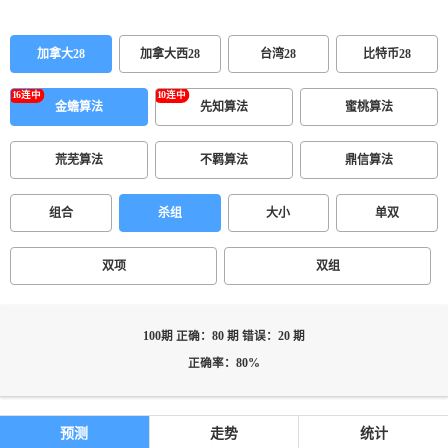
加拿大28
加拿大西28
台湾28
比特币28
金蟾算法
先知算法
蜜桃算法
荒芜算法
不羁算法
鼎信算法
组合
杀组
大小
单双
双项
双组
100期 正确：80 期 错误：20 期
正确率：80%
预测
走势
统计