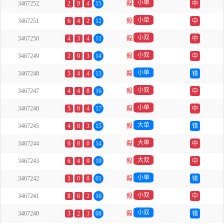
小单
3467252
2
9
4
15
殺
中
小单
3467251
6
4
2
12
殺
中
小双
3467250
4
3
4
11
殺
中
小双
3467249
2
9
3
14
殺
中
小单
3467248
5
4
4
13
殺
错
小双
3467247
4
4
8
16
殺
中
小单
3467246
5
8
4
17
殺
中
大单
3467245
4
8
3
15
殺
错
大单
3467244
6
8
0
14
殺
中
大双
3467243
6
4
9
19
殺
中
小单
3467242
1
0
0
01
殺
错
小双
3467241
8
6
2
16
殺
中
小双
3467240
3
2
3
08
殺
错