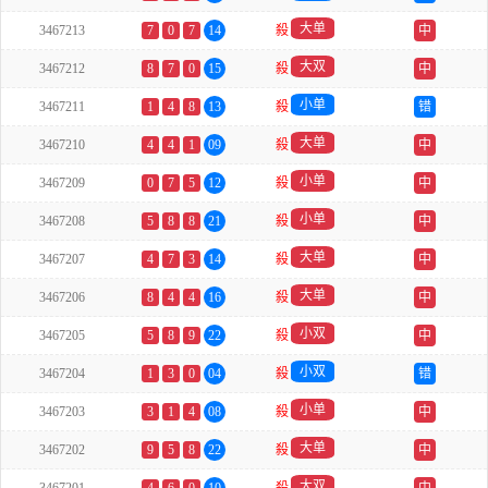
大单
3467213
7
0
7
14
殺
中
大双
3467212
8
7
0
15
殺
中
小单
3467211
1
4
8
13
殺
错
大单
3467210
4
4
1
09
殺
中
小单
3467209
0
7
5
12
殺
中
小单
3467208
5
8
8
21
殺
中
大单
3467207
4
7
3
14
殺
中
大单
3467206
8
4
4
16
殺
中
小双
3467205
5
8
9
22
殺
中
小双
3467204
1
3
0
04
殺
错
小单
3467203
3
1
4
08
殺
中
大单
3467202
9
5
8
22
殺
中
大双