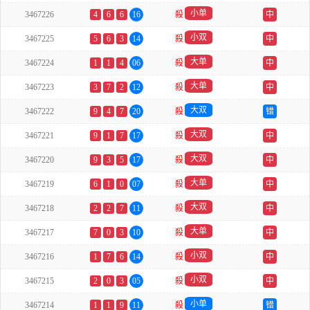
小单
3467226
4
6
6
16
殺
中
小双
3467225
5
6
3
14
殺
中
大单
3467224
1
1
4
06
殺
中
大单
3467223
3
7
2
12
殺
中
大双
3467222
9
4
7
20
殺
错
大双
3467221
9
1
7
17
殺
中
大双
3467220
9
3
5
17
殺
中
大单
3467219
6
1
0
07
殺
中
大双
3467218
2
2
7
11
殺
中
大单
3467217
7
0
3
10
殺
中
小双
3467216
1
7
6
14
殺
中
小双
3467215
2
0
3
05
殺
中
小单
3467214
1
1
9
11
殺
错