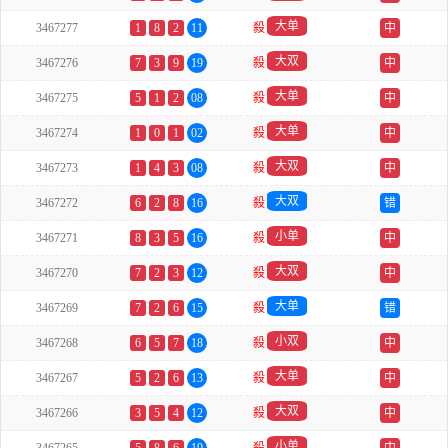
大单
3467277
1
8
2
11
殺
中
大双
3467276
7
3
9
19
殺
中
大单
3467275
5
1
2
08
殺
中
大单
3467274
1
0
1
02
殺
中
大双
3467273
1
4
3
08
殺
中
大双
3467272
6
2
8
16
殺
错
小单
3467271
8
3
5
16
殺
中
大双
3467270
7
2
3
12
殺
中
大单
3467269
7
2
6
15
殺
错
小双
3467268
6
5
7
18
殺
中
大单
3467267
5
2
6
13
殺
中
大双
3467266
3
5
4
12
殺
中
小单