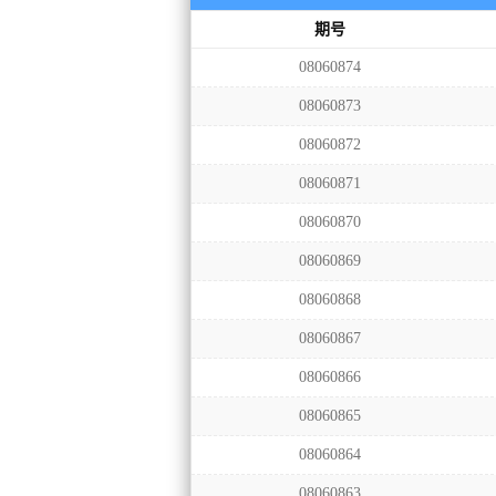
期号
08060874
08060873
08060872
08060871
08060870
08060869
08060868
08060867
08060866
08060865
08060864
08060863