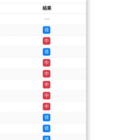
结果
---
错
中
错
中
中
中
中
中
错
错
错