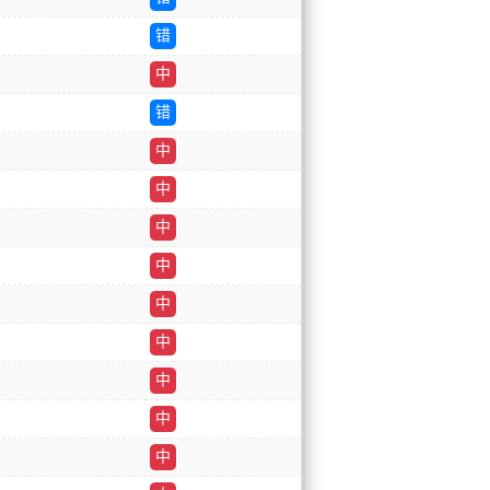
错
中
错
中
中
中
中
中
中
中
中
中