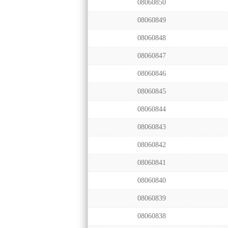
08060850
08060849
08060848
08060847
08060846
08060845
08060844
08060843
08060842
08060841
08060840
08060839
08060838