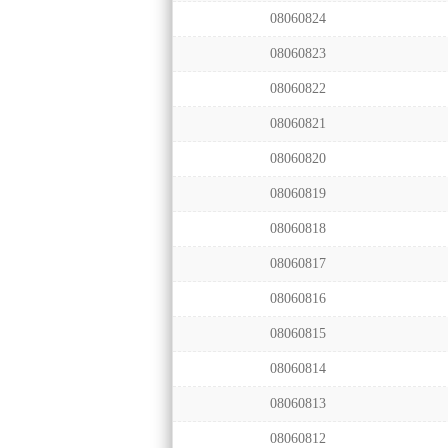
08060824
08060823
08060822
08060821
08060820
08060819
08060818
08060817
08060816
08060815
08060814
08060813
08060812