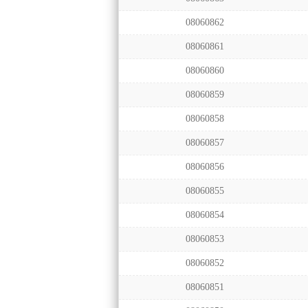
08060862
08060861
08060860
08060859
08060858
08060857
08060856
08060855
08060854
08060853
08060852
08060851