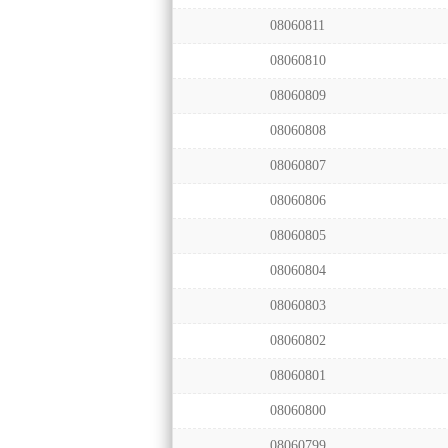
08060811
08060810
08060809
08060808
08060807
08060806
08060805
08060804
08060803
08060802
08060801
08060800
08060799