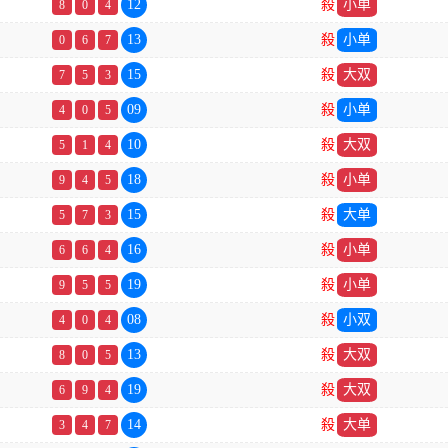
12
殺
小单
8
0
4
13
殺
小单
0
6
7
15
殺
大双
7
5
3
09
殺
小单
4
0
5
10
殺
大双
5
1
4
18
殺
小单
9
4
5
15
殺
大单
5
7
3
16
殺
小单
6
6
4
19
殺
小单
9
5
5
08
殺
小双
4
0
4
13
殺
大双
8
0
5
19
殺
大双
6
9
4
14
殺
大单
3
4
7