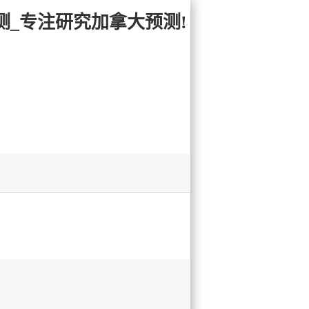
大预测_专注研究加拿大预测!