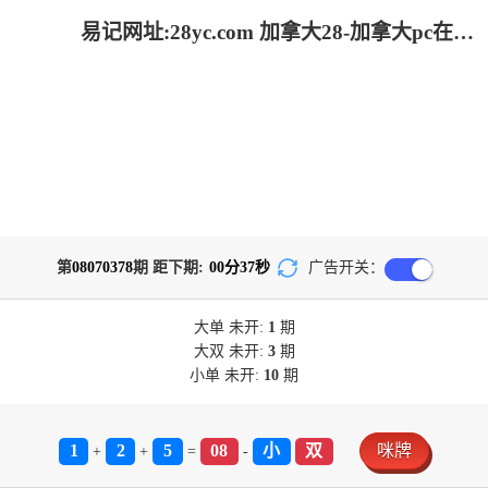
易记网址:28yc.com 加拿大28-加拿大pc在线预测结果|加拿大预测_专注研究加拿大预测!
第
08070378
期 距下期:
00
分
37
秒
广告开关：
大单
未开:
1
期
大双
未开:
3
期
小单
未开:
10
期
1
2
5
08
小
双
咪牌
+
+
=
-