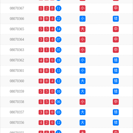
08070367
1
2
8
11
小
中
08070366
9
9
4
22
小
错
08070365
5
5
4
14
大
中
08070364
3
0
4
07
小
中
08070363
3
1
1
05
小
中
08070362
4
9
6
19
小
错
08070361
6
8
1
15
小
错
08070360
0
8
4
12
大
错
08070359
5
5
0
10
大
错
08070358
1
5
0
06
小
中
08070357
3
0
0
03
大
错
08070356
4
2
6
12
大
错