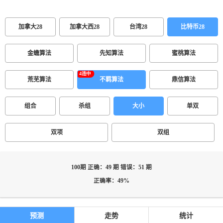
加拿大28
加拿大西28
台湾28
比特币28
金蟾算法
先知算法
蜜桃算法
荒芜算法
不羁算法
鼎信算法
组合
杀组
大小
单双
双项
双组
100期 正确：49 期 错误：51 期
正确率：49%
预测
走势
统计