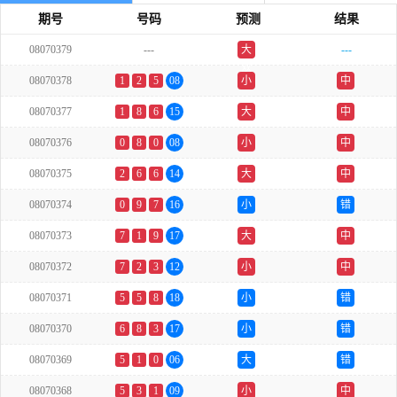
期号
号码
预测
结果
08070379
---
大
---
双
08070378
1
2
5
08
小
中
08070377
1
8
6
15
大
中
08070376
0
8
0
08
小
中
08070375
2
6
6
14
大
中
08070374
0
9
7
16
小
错
08070373
7
1
9
17
大
中
08070372
7
2
3
12
小
中
08070371
5
5
8
18
小
错
08070370
6
8
3
17
小
错
08070369
5
1
0
06
大
错
08070368
5
3
1
09
小
中