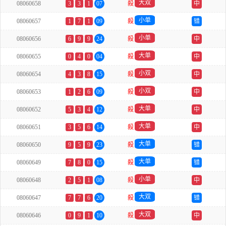
大双
08060658
3
3
1
07
殺
中
小单
08060657
1
7
1
09
殺
错
小单
08060656
6
9
9
24
殺
中
大单
08060655
0
4
0
04
殺
中
小双
08060654
4
3
8
15
殺
中
小双
08060653
1
2
6
09
殺
中
大单
08060652
5
3
4
12
殺
中
大单
08060651
3
5
6
14
殺
中
大单
08060650
9
5
9
23
殺
错
大单
08060649
7
8
0
15
殺
错
小单
08060648
2
5
1
08
殺
中
大双
08060647
7
7
6
20
殺
错
大双
08060646
0
9
1
10
殺
中