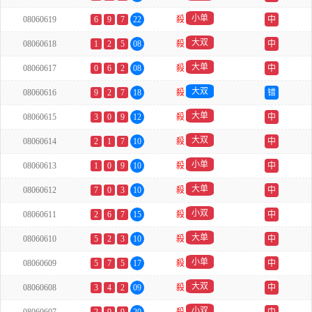
小单
08060619
6
9
7
22
殺
中
大双
08060618
1
2
5
08
殺
中
大单
08060617
0
6
2
08
殺
中
大双
08060616
9
2
7
18
殺
错
大单
08060615
3
0
9
12
殺
中
大双
08060614
2
1
7
10
殺
中
小单
08060613
1
0
9
10
殺
中
大单
08060612
7
0
3
10
殺
中
小双
08060611
2
6
7
15
殺
中
大单
08060610
5
2
3
10
殺
中
小单
08060609
5
7
5
17
殺
中
大双
08060608
3
4
2
09
殺
中
小双