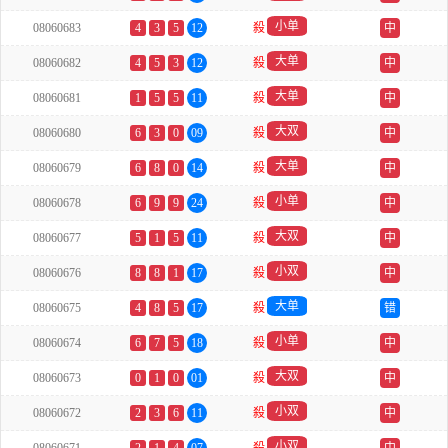
小单
08060683
4
3
5
12
殺
中
大单
08060682
4
5
3
12
殺
中
大单
08060681
1
5
5
11
殺
中
大双
08060680
6
3
0
09
殺
中
大单
08060679
6
8
0
14
殺
中
小单
08060678
6
9
9
24
殺
中
大双
08060677
5
1
5
11
殺
中
小双
08060676
8
8
1
17
殺
中
大单
08060675
4
8
5
17
殺
错
小单
08060674
6
7
5
18
殺
中
大双
08060673
0
1
0
01
殺
中
小双
08060672
2
3
6
11
殺
中
小双