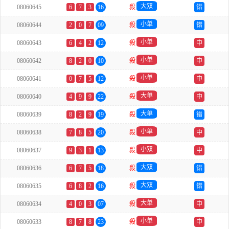
大双
08060645
6
7
3
16
殺
错
小单
08060644
2
0
7
09
殺
错
小单
08060643
6
4
2
12
殺
中
小单
08060642
8
2
0
10
殺
中
小单
08060641
0
7
5
12
殺
中
大单
08060640
4
9
9
22
殺
中
大单
08060639
8
2
9
19
殺
错
小单
08060638
7
8
5
20
殺
中
小双
08060637
9
3
1
13
殺
中
大双
08060636
6
7
5
18
殺
错
大双
08060635
6
8
2
16
殺
错
大单
08060634
4
0
3
07
殺
中
小单
08060633
8
7
8
23
殺
中