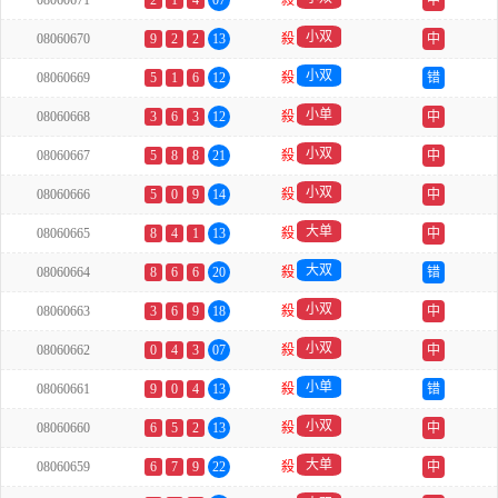
08060671
2
1
4
07
殺
中
小双
08060670
9
2
2
13
殺
中
小双
08060669
5
1
6
12
殺
错
小单
08060668
3
6
3
12
殺
中
小双
08060667
5
8
8
21
殺
中
小双
08060666
5
0
9
14
殺
中
大单
08060665
8
4
1
13
殺
中
大双
08060664
8
6
6
20
殺
错
小双
08060663
3
6
9
18
殺
中
小双
08060662
0
4
3
07
殺
中
小单
08060661
9
0
4
13
殺
错
小双
08060660
6
5
2
13
殺
中
大单
08060659
6
7
9
22
殺
中