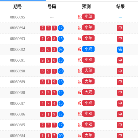
期号
号码
预测
结果
小单
08060695
---
殺
---
小单
08060694
7
2
3
12
殺
中
小单
08060693
7
0
8
15
殺
中
小双
08060692
5
0
3
08
殺
错
小双
08060691
9
9
0
18
殺
中
大单
08060690
6
9
5
20
殺
中
大单
08060689
8
1
9
18
殺
中
大双
08060688
3
2
7
12
殺
中
小双
08060687
4
7
4
15
殺
中
小双
08060686
7
1
9
17
殺
中
小双
08060685
7
3
7
17
殺
中
大单
08060684
1
1
7
09
殺
中