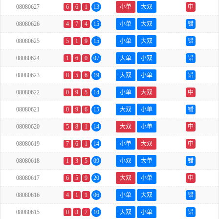
08080627
6
6
1
13
小单
大双
中
08080626
4
7
4
15
小单
大双
错
08080625
5
1
9
15
小单
大双
错
08080624
1
6
0
07
大单
小双
错
08080623
8
5
6
19
大双
小单
错
08080622
0
9
5
14
小单
大双
中
08080621
0
9
6
15
大双
小单
错
08080620
5
8
1
14
大双
小单
中
08080619
7
6
1
14
小单
大双
中
08080618
1
3
5
09
小双
大单
错
08080617
6
5
9
20
大双
小单
中
08080616
4
1
1
06
小单
大双
错
08080615
0
3
7
10
大双
小单
错