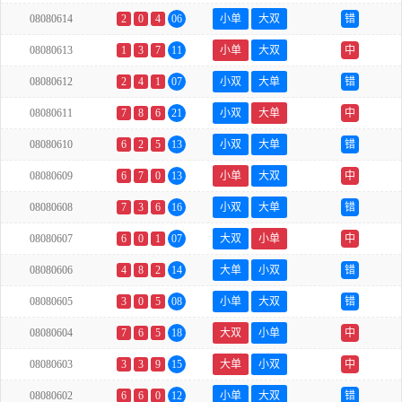
08080614
2
0
4
06
小单
大双
错
08080613
1
3
7
11
小单
大双
中
08080612
2
4
1
07
小双
大单
错
08080611
7
8
6
21
小双
大单
中
08080610
6
2
5
13
小双
大单
错
08080609
6
7
0
13
小单
大双
中
08080608
7
3
6
16
小双
大单
错
08080607
6
0
1
07
大双
小单
中
08080606
4
8
2
14
大单
小双
错
08080605
3
0
5
08
小单
大双
错
08080604
7
6
5
18
大双
小单
中
08080603
3
3
9
15
大单
小双
中
08080602
6
6
0
12
小单
大双
错