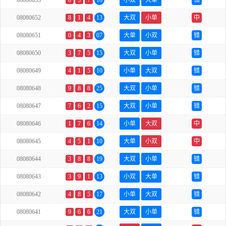
08080653
6
5
7
18
小双
大单
错
08080652
8
1
4
13
大双
小单
中
08080651
0
4
3
07
大单
小双
错
08080650
3
7
5
15
大双
小单
错
08080649
4
1
5
10
小单
大双
错
08080648
9
8
8
25
大双
小单
错
08080647
7
6
2
15
大双
小单
错
08080646
1
7
6
14
小单
大双
中
08080645
4
5
1
10
大单
小双
中
08080644
3
8
8
19
大双
小单
错
08080643
3
9
1
13
小双
大单
错
08080642
4
8
5
17
小单
大双
错
08080641
9
6
6
21
大双
小单
错