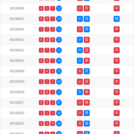
08100846
4
1
7
12
小
双
中
08100845
6
6
7
19
小
双
错
08100844
3
7
3
13
小
双
中
08100843
9
4
9
22
小
双
中
08100842
3
7
2
12
大
双
中
08100841
8
4
7
19
小
单
中
08100840
7
4
4
15
大
双
中
08100839
1
1
2
04
小
双
中
08100838
0
8
5
13
大
单
中
08100837
0
4
3
07
小
单
中
08100836
3
2
5
10
小
单
中
08100835
4
3
9
16
大
单
中