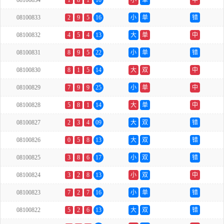
08100834
1
8
1
10
小
单
中
08100833
2
9
5
16
小
单
错
08100832
4
5
4
13
大
单
中
08100831
8
9
5
22
小
单
错
08100830
8
1
5
14
大
双
中
08100829
7
9
9
25
小
单
中
08100828
5
8
1
14
大
单
中
08100827
2
3
4
09
大
双
错
08100826
0
5
8
13
大
双
错
08100825
3
8
6
17
小
双
错
08100824
3
2
8
13
小
双
中
08100823
7
2
7
16
小
单
错
08100822
5
2
6
13
大
双
错