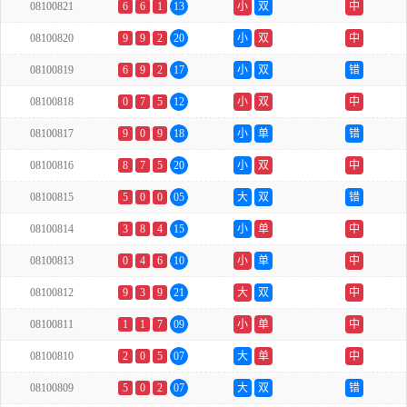
08100821
6
6
1
13
小
双
中
08100820
9
9
2
20
小
双
中
08100819
6
9
2
17
小
双
错
08100818
0
7
5
12
小
双
中
08100817
9
0
9
18
小
单
错
08100816
8
7
5
20
小
双
中
08100815
5
0
0
05
大
双
错
08100814
3
8
4
15
小
单
中
08100813
0
4
6
10
小
单
中
08100812
9
3
9
21
大
双
中
08100811
1
1
7
09
小
单
中
08100810
2
0
5
07
大
单
中
08100809
5
0
2
07
大
双
错