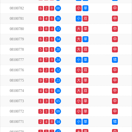
08100782
6
2
0
08
小
单
中
08100781
6
4
6
16
小
双
中
08100780
3
8
4
15
大
单
中
08100779
6
2
6
14
大
单
中
08100778
5
9
6
20
大
双
中
08100777
8
7
9
24
小
单
错
08100776
6
2
4
12
小
双
中
08100775
9
7
7
23
大
单
中
08100774
4
6
6
16
大
双
中
08100773
1
3
1
05
小
单
中
08100772
5
1
3
09
小
单
中
08100771
2
4
8
14
小
单
错