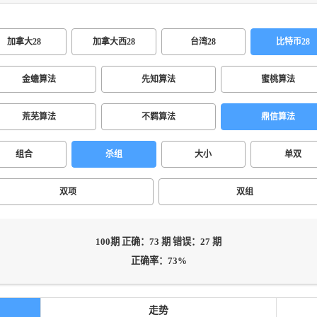
加拿大28
加拿大西28
台湾28
比特币28
金蟾算法
先知算法
蜜桃算法
荒芜算法
不羁算法
鼎信算法
组合
杀组
大小
单双
双项
双组
100期 正确：73 期 错误：27 期
正确率：73%
走势