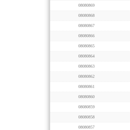
08080869
08080868
08080867
08080866
08080865
08080864
08080863
08080862
08080861
08080860
08080859
08080858
08080857