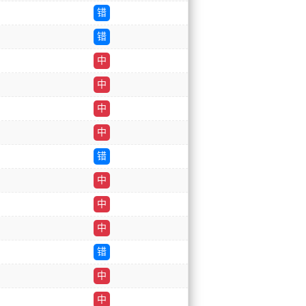
错
错
中
中
中
中
错
中
中
中
错
中
中