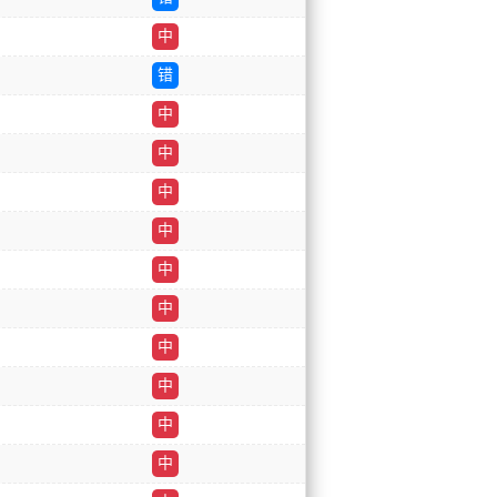
中
错
中
中
中
中
中
中
中
中
中
中