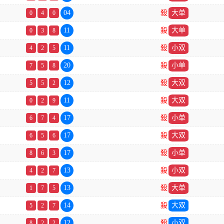
04
殺
大单
0
4
0
11
殺
大单
0
3
8
11
殺
小双
4
2
5
20
殺
小单
7
5
8
12
殺
大双
5
5
2
11
殺
大双
0
2
9
17
殺
小单
6
7
4
17
殺
大双
6
5
6
17
殺
小单
8
6
3
13
殺
小双
4
2
7
13
殺
大单
1
7
5
14
殺
大双
5
2
7
12
殺
小双
8
2
2