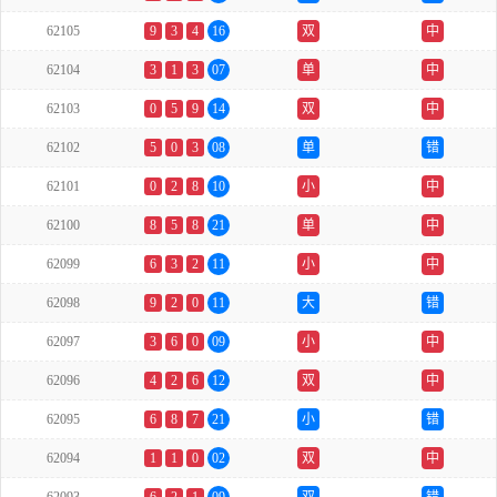
62105
9
3
4
16
双
中
62104
3
1
3
07
单
中
62103
0
5
9
14
双
中
62102
5
0
3
08
单
错
62101
0
2
8
10
小
中
62100
8
5
8
21
单
中
62099
6
3
2
11
小
中
62098
9
2
0
11
大
错
62097
3
6
0
09
小
中
62096
4
2
6
12
双
中
62095
6
8
7
21
小
错
62094
1
1
0
02
双
中