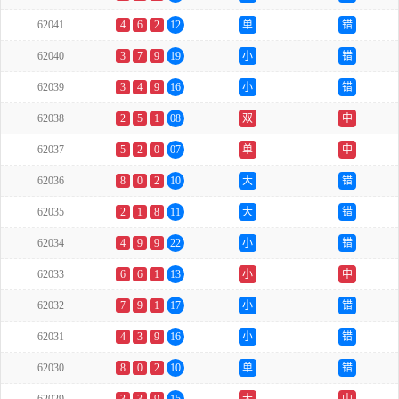
62041
4
6
2
12
单
错
62040
3
7
9
19
小
错
62039
3
4
9
16
小
错
62038
2
5
1
08
双
中
62037
5
2
0
07
单
中
62036
8
0
2
10
大
错
62035
2
1
8
11
大
错
62034
4
9
9
22
小
错
62033
6
6
1
13
小
中
62032
7
9
1
17
小
错
62031
4
3
9
16
小
错
62030
8
0
2
10
单
错