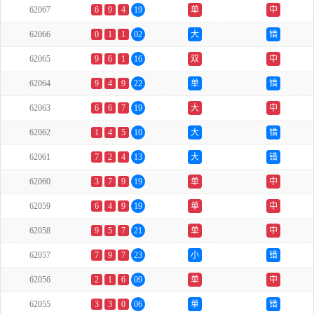
62067
6
9
4
19
单
中
62066
0
1
1
02
大
错
62065
9
6
1
16
双
中
62064
9
4
9
22
单
错
62063
6
6
7
19
大
中
62062
1
4
5
10
大
错
62061
7
2
4
13
大
错
62060
3
7
9
19
单
中
62059
6
4
9
19
单
中
62058
9
5
7
21
单
中
62057
7
9
7
23
小
错
62056
2
1
6
09
单
中
62055
3
3
0
06
单
错