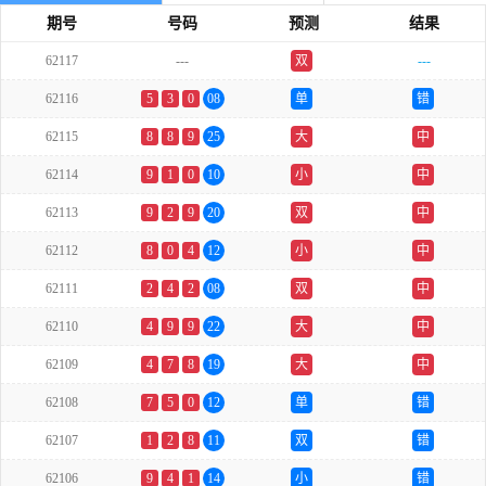
期号
号码
预测
结果
62117
---
双
---
62116
5
3
0
08
单
错
62115
8
8
9
25
大
中
62114
9
1
0
10
小
中
62113
9
2
9
20
双
中
62112
8
0
4
12
小
中
62111
2
4
2
08
双
中
62110
4
9
9
22
大
中
62109
4
7
8
19
大
中
62108
7
5
0
12
单
错
62107
1
2
8
11
双
错
62106
9
4
1
14
小
错