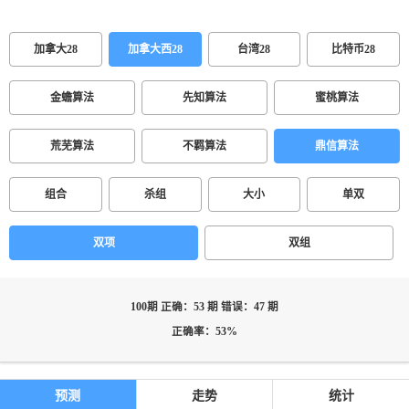
加拿大28
加拿大西28
台湾28
比特币28
金蟾算法
先知算法
蜜桃算法
荒芜算法
不羁算法
鼎信算法
组合
杀组
大小
单双
双项
双组
100期 正确：53 期 错误：47 期
正确率：53%
预测
走势
统计