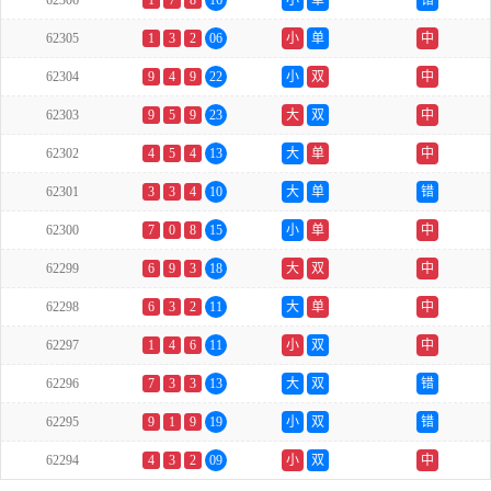
62306
1
7
8
16
小
单
错
62305
1
3
2
06
小
单
中
62304
9
4
9
22
小
双
中
62303
9
5
9
23
大
双
中
62302
4
5
4
13
大
单
中
62301
3
3
4
10
大
单
错
62300
7
0
8
15
小
单
中
62299
6
9
3
18
大
双
中
62298
6
3
2
11
大
单
中
62297
1
4
6
11
小
双
中
62296
7
3
3
13
大
双
错
62295
9
1
9
19
小
双
错
62294
4
3
2
09
小
双
中