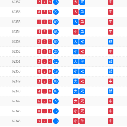
62357
2
4
9
15
大
双
中
62356
8
5
9
22
大
单
中
62355
1
4
4
09
大
单
中
62354
4
3
1
08
小
单
中
62353
2
6
1
09
大
双
错
62352
8
4
8
20
小
双
中
62351
3
5
4
12
大
单
错
62350
8
2
9
19
小
双
错
62349
3
2
1
06
大
双
中
62348
4
3
0
07
大
双
错
62347
6
7
9
22
大
双
中
62346
0
9
3
12
小
双
中
62345
5
7
1
13
小
单
中