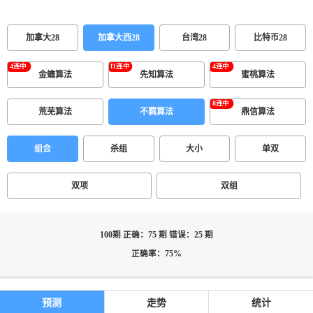
加拿大28
加拿大西28
台湾28
比特币28
金蟾算法
先知算法
蜜桃算法
荒芜算法
不羁算法
鼎信算法
组合
杀组
大小
单双
双项
双组
100期 正确：75 期 错误：25 期
正确率：75%
预测
走势
统计