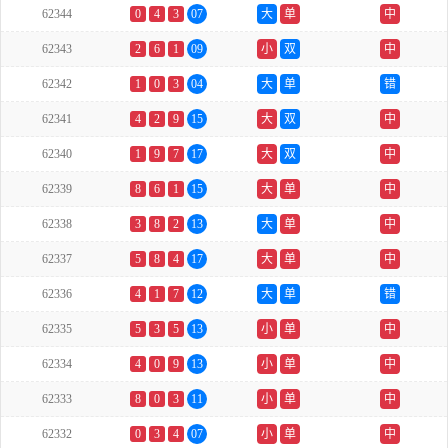
62344
0
4
3
07
大
单
中
62343
2
6
1
09
小
双
中
62342
1
0
3
04
大
单
错
62341
4
2
9
15
大
双
中
62340
1
9
7
17
大
双
中
62339
8
6
1
15
大
单
中
62338
3
8
2
13
大
单
中
62337
5
8
4
17
大
单
中
62336
4
1
7
12
大
单
错
62335
5
3
5
13
小
单
中
62334
4
0
9
13
小
单
中
62333
8
0
3
11
小
单
中
62332
0
3
4
07
小
单
中