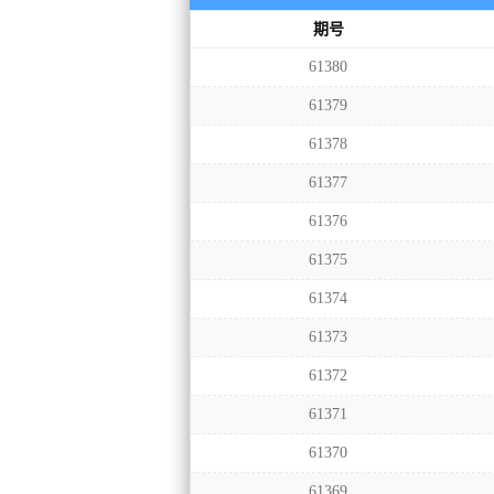
期号
61380
61379
61378
61377
61376
61375
61374
61373
61372
61371
61370
61369