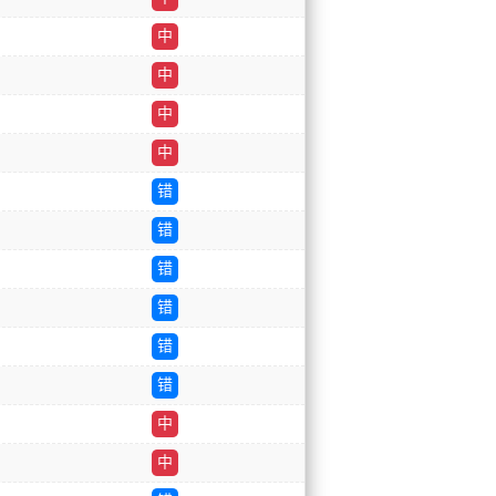
中
中
中
中
错
错
错
错
错
错
中
中