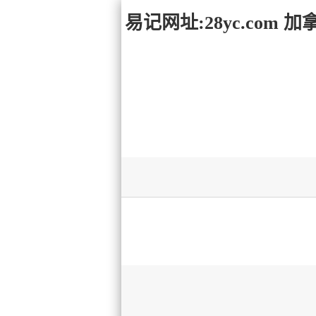
易记网址:28yc.com