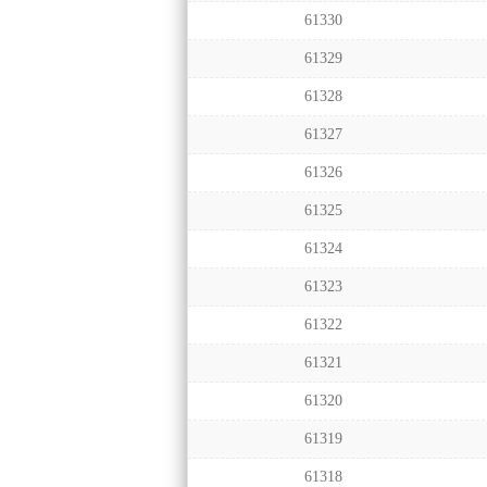
61330
61329
61328
61327
61326
61325
61324
61323
61322
61321
61320
61319
61318