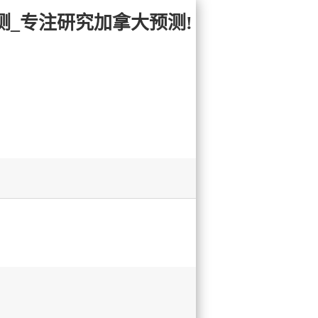
大预测_专注研究加拿大预测!