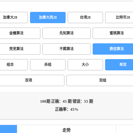
加拿大28
加拿大西28
台湾28
比特币28
金蟾算法
先知算法
蜜桃算法
荒芜算法
不羁算法
鼎信算法
组合
杀组
大小
单双
双项
双组
100期 正确：45 期 错误：55 期
正确率：45%
走势