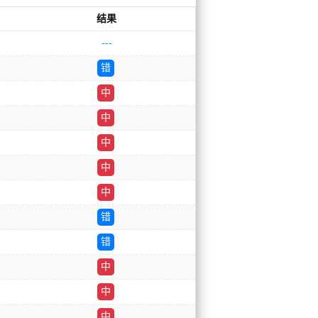
结果
---
错
中
中
中
中
中
错
错
中
中
中