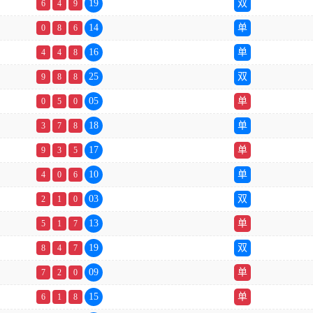
19
双
6
4
9
14
单
0
8
6
16
单
4
4
8
25
双
9
8
8
05
单
0
5
0
18
单
3
7
8
17
单
9
3
5
10
单
4
0
6
03
双
2
1
0
13
单
5
1
7
19
双
8
4
7
09
单
7
2
0
15
单
6
1
8