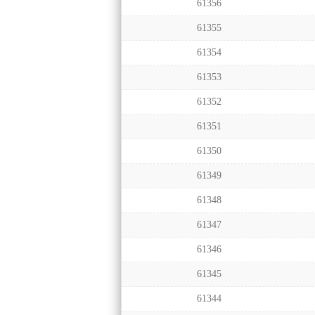
61356
61355
61354
61353
61352
61351
61350
61349
61348
61347
61346
61345
61344