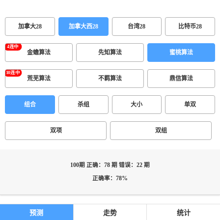
加拿大28
加拿大西28
台湾28
比特币28
金蟾算法
先知算法
蜜桃算法
荒芜算法
不羁算法
鼎信算法
组合
杀组
大小
单双
双项
双组
100期 正确：78 期 错误：22 期
正确率：78%
预测
走势
统计