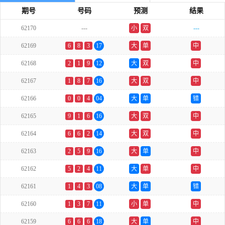
期号
号码
预测
结果
62170
---
小
双
---
62169
6
8
3
17
大
单
中
62168
2
1
9
12
大
双
中
62167
1
8
7
16
大
双
中
62166
0
0
4
04
大
单
错
62165
9
1
6
16
大
双
中
62164
6
6
2
14
大
双
中
62163
2
5
9
16
大
单
中
62162
5
2
4
11
大
单
中
62161
1
4
3
08
大
单
错
62160
1
3
7
11
小
单
中
62159
6
6
6
18
大
单
中