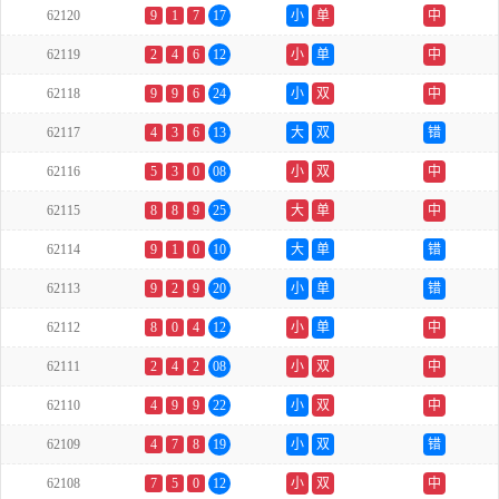
62120
9
1
7
17
小
单
中
62119
2
4
6
12
小
单
中
62118
9
9
6
24
小
双
中
62117
4
3
6
13
大
双
错
62116
5
3
0
08
小
双
中
62115
8
8
9
25
大
单
中
62114
9
1
0
10
大
单
错
62113
9
2
9
20
小
单
错
62112
8
0
4
12
小
单
中
62111
2
4
2
08
小
双
中
62110
4
9
9
22
小
双
中
62109
4
7
8
19
小
双
错
62108
7
5
0
12
小
双
中