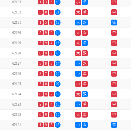
62133
1
3
6
10
小
单
中
62132
5
8
8
21
大
单
中
62131
1
5
7
13
大
双
错
62130
5
9
0
14
大
双
中
62129
3
9
4
16
大
单
中
62128
0
9
9
18
大
双
中
62127
3
8
3
14
小
双
中
62126
3
7
9
19
小
单
中
62125
5
0
2
07
小
单
中
62124
8
9
2
19
大
双
中
62123
2
9
4
15
小
单
中
62122
0
9
6
15
大
单
中
62121
1
9
5
15
小
双
错