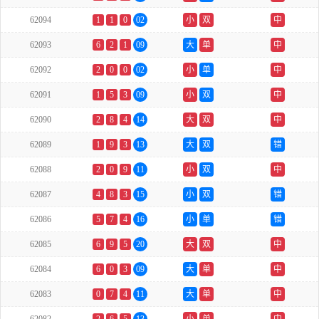
62094
1
1
0
02
小
双
中
62093
6
2
1
09
大
单
中
62092
2
0
0
02
小
单
中
62091
1
5
3
09
小
双
中
62090
2
8
4
14
大
双
中
62089
1
9
3
13
大
双
错
62088
2
0
9
11
小
双
中
62087
4
8
3
15
小
双
错
62086
5
7
4
16
小
单
错
62085
6
9
5
20
大
双
中
62084
6
0
3
09
大
单
中
62083
0
7
4
11
大
单
中