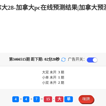
 加拿大28-加拿大pc在线预测结果|加拿
第
3466515
期 距下期:
02
分
20
秒
广告开关：
大双
未开:
3
期
小单
未开:
1
期
小双
未开:
2
期
4
+
4
+
7
=
15
-
大
单
咪牌