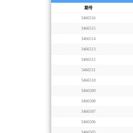
期号
3466516
3466515
3466514
3466513
3466512
3466511
3466510
3466509
3466508
3466507
3466506
3466505