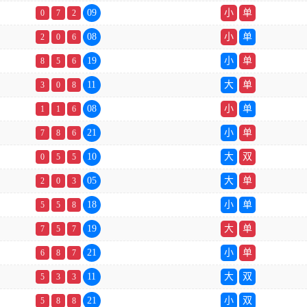
09
小
单
0
7
2
08
小
单
2
0
6
19
小
单
8
5
6
11
大
单
3
0
8
08
小
单
1
1
6
21
小
单
7
8
6
10
大
双
0
5
5
05
大
单
2
0
3
18
小
单
5
5
8
19
大
单
7
5
7
21
小
单
6
8
7
11
大
双
5
3
3
21
小
双
5
8
8