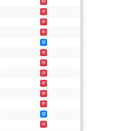
中
中
中
中
错
中
中
中
中
中
中
错
中