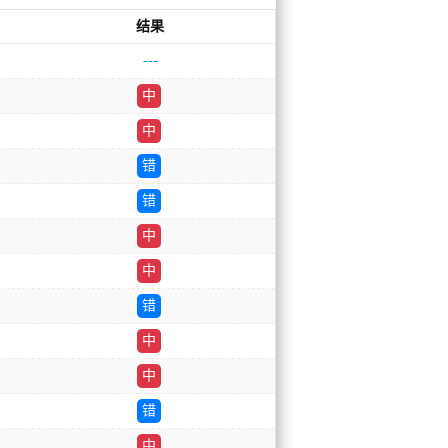
结果
---
中
中
错
错
中
中
错
中
中
错
中