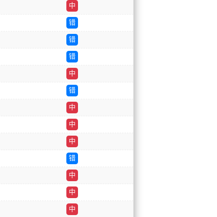
中
错
错
错
中
错
中
中
中
错
中
中
中